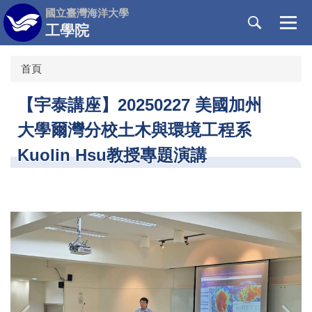
跳
國立臺灣海洋大學
到
工學院
主
要
首頁
內
容
【宇泰講座】20250227 美國加州
區
大學爾灣分校土木與環境工程系
Kuolin Hsu教授專題演講