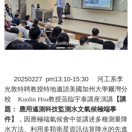
‹
›
Kuolin Hsu
20250227 pm13:10-15:30
河工系李
光敦特聘教授特地邀請美國加州大學爾灣分
校
Kuolin Hsu
教授蒞臨宇泰講座演講
【講
題： 應用遙測科技監測水文氣候極端事
件】
，因應極端氣候會中並講述
多種測量降
水方法
、利用多顆衛星資訊估算降水的先進