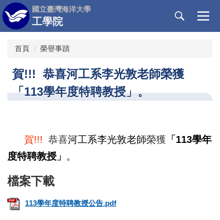
跳
國立臺灣海洋大學
到
工學院
主
要
首頁
榮譽事蹟
內
容
賀!!! 恭喜河工系李光敦老師榮獲
區
「113學年度特聘教授」。
賀
!!!
恭喜
河工系
李光敦
老師
榮獲
「
113
學年
度
特聘教授
」
。
113學年度特聘教授公告.pdf