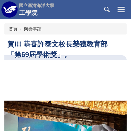
跳
國立臺灣海洋大學
到
工學院
主
要
首頁
榮譽事蹟
內
容
賀!!! 恭喜許泰文校長榮獲教育部
區
「第69屆學術獎」。